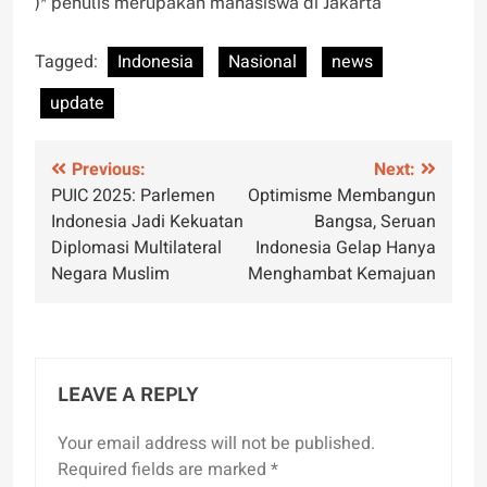
)* penulis merupakan mahasiswa di Jakarta
Tagged:
Indonesia
Nasional
news
update
Post
Previous:
Next:
PUIC 2025: Parlemen
Optimisme Membangun
navigation
Indonesia Jadi Kekuatan
Bangsa, Seruan
Diplomasi Multilateral
Indonesia Gelap Hanya
Negara Muslim
Menghambat Kemajuan
LEAVE A REPLY
Your email address will not be published.
Required fields are marked
*