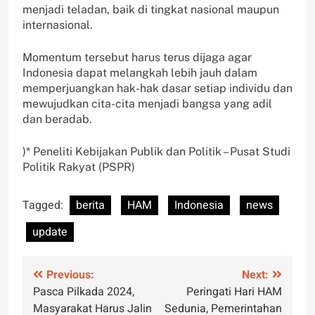
menjadi teladan, baik di tingkat nasional maupun
internasional.
Momentum tersebut harus terus dijaga agar
Indonesia dapat melangkah lebih jauh dalam
memperjuangkan hak-hak dasar setiap individu dan
mewujudkan cita-cita menjadi bangsa yang adil
dan beradab.
)* Peneliti Kebijakan Publik dan Politik – Pusat Studi
Politik Rakyat (PSPR)
Tagged:
berita
HAM
Indonesia
news
update
Post
Previous:
Next:
Pasca Pilkada 2024,
Peringati Hari HAM
navigation
Masyarakat Harus Jalin
Sedunia, Pemerintahan