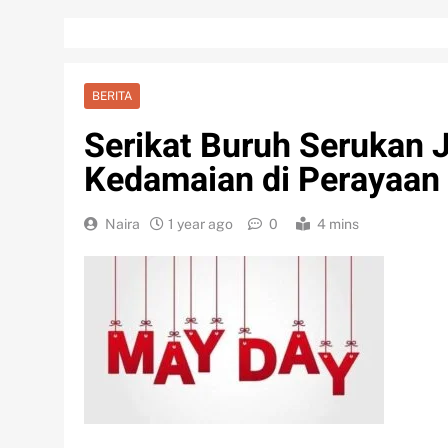
BERITA
Serikat Buruh Serukan 
Kedamaian di Perayaan
Naira
1 year ago
0
4 mins