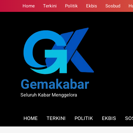
Skip
Home
Terkini
Politik
Ekbis
Sosbud
H
to
content
Gemakabar
Seluruh Kabar Menggelora
HOME
TERKINI
POLITIK
EKBIS
SO