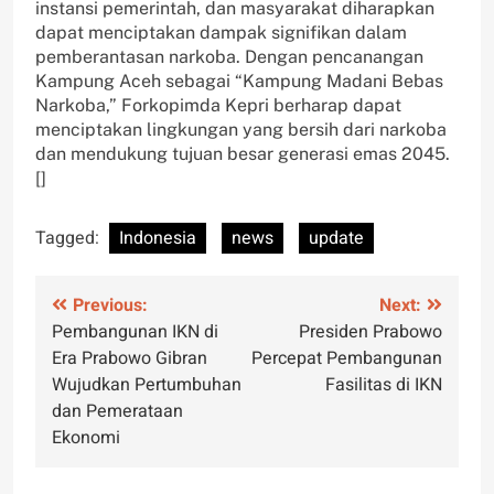
instansi pemerintah, dan masyarakat diharapkan
dapat menciptakan dampak signifikan dalam
pemberantasan narkoba. Dengan pencanangan
Kampung Aceh sebagai “Kampung Madani Bebas
Narkoba,” Forkopimda Kepri berharap dapat
menciptakan lingkungan yang bersih dari narkoba
dan mendukung tujuan besar generasi emas 2045.
[]
Tagged:
Indonesia
news
update
Post
Previous:
Next:
Pembangunan IKN di
Presiden Prabowo
navigation
Era Prabowo Gibran
Percepat Pembangunan
Wujudkan Pertumbuhan
Fasilitas di IKN
dan Pemerataan
Ekonomi