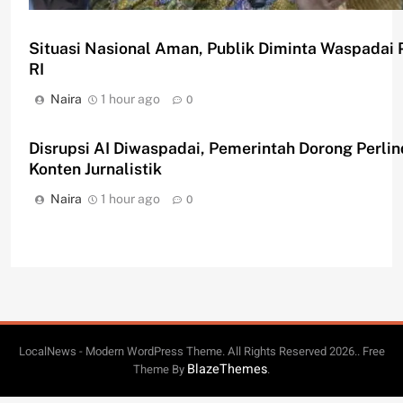
Situasi Nasional Aman, Publik Diminta Waspadai 
RI
Perayaan Kemerdekaan Dinilai Harus Dijaga deng
Naira
1 hour ago
0
Naira
1 hour ago
0
Disrupsi AI Diwaspadai, Pemerintah Dorong Perli
Konten Jurnalistik
Naira
1 hour ago
0
LocalNews - Modern WordPress Theme. All Rights Reserved 2026.. Free
BlazeThemes
Theme By
.