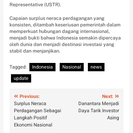
Representative (USTR).
Capaian surplus neraca perdagangan yang
konsisten, ditambah keseriusan pemerintah dalam
memperkuat hubungan dagang internasional,
menjadi bukti bahwa Indonesia semakin dipercaya
oleh dunia dan menjadi destinasi investasi yang
stabil dan menjanjikan.
Tagged:
Indonesia
Nasional
news
update
Post
Previous:
Next:
Surplus Neraca
Danantara Menjadi
navigation
Perdagangan Sebagai
Daya Tarik Investor
Langkah Positif
Asing
Ekonomi Nasional