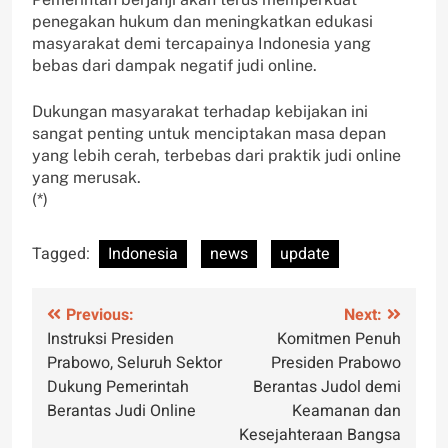
penegakan hukum dan meningkatkan edukasi
masyarakat demi tercapainya Indonesia yang
bebas dari dampak negatif judi online.
Dukungan masyarakat terhadap kebijakan ini
sangat penting untuk menciptakan masa depan
yang lebih cerah, terbebas dari praktik judi online
yang merusak.
(*)
Tagged:
Indonesia
news
update
Post
Previous:
Next:
Instruksi Presiden
Komitmen Penuh
navigation
Prabowo, Seluruh Sektor
Presiden Prabowo
Dukung Pemerintah
Berantas Judol demi
Berantas Judi Online
Keamanan dan
Kesejahteraan Bangsa