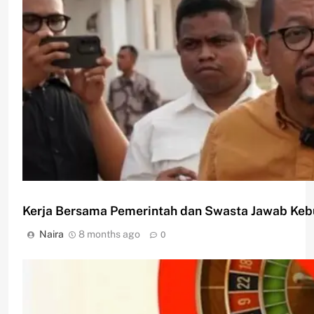
Kerja Bersama Pemerintah dan Swasta Jawab Ke
Naira
8 months ago
0
Program Rumah Subsidi Diperkuat, Pemerintah P
bagi MBR
Naira
8 months ago
0