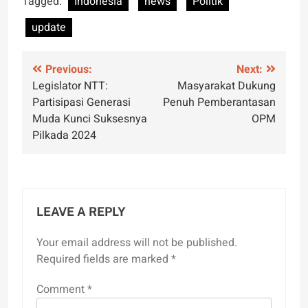
Tagged:
Indonesia
news
Politik
update
Post
Previous:
Next:
Legislator NTT:
Masyarakat Dukung
navigation
Partisipasi Generasi
Penuh Pemberantasan
Muda Kunci Suksesnya
OPM
Pilkada 2024
LEAVE A REPLY
Your email address will not be published.
Required fields are marked
*
Comment
*