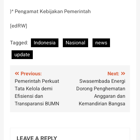
)* Pengamat Kebijakan Pemerintah
[edRW]
Tagged:
Indonesia
Nasional
news
update
Post
Previous:
Next:
Pemerintah Perkuat
Swasembada Energi
navigation
Tata Kelola demi
Dorong Penghematan
Efisiensi dan
Anggaran dan
Transparansi BUMN
Kemandirian Bangsa
LEAVE A REPLY