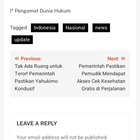
)* Pengamat Dunia Hukum
Tagged:
Indonesia
Nasional
news
update
Post
Previous:
Next:
Tak Ada Ruang untuk
Pemerintah Pastikan
navigation
Teror! Pemerintah
Pemudik Mendapat
Pastikan Yahukimo
Akses Cek Kesehatan
Kondusif
Gratis di Perjalanan
LEAVE A REPLY
Your email address will not be published.