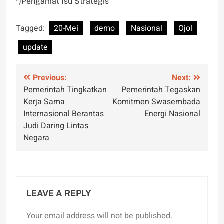
*)Pengamat Isu Strategis
Tagged:
20-Mei
demo
Nasional
Ojol
update
Post
Previous:
Next:
Pemerintah Tingkatkan
Pemerintah Tegaskan
navigation
Kerja Sama
Komitmen Swasembada
Internasional Berantas
Energi Nasional
Judi Daring Lintas
Negara
LEAVE A REPLY
Your email address will not be published.