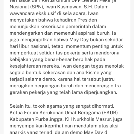
termasuk dari Ketua Umum DPP Serikat Pekerja
Nasional (SPN), Iwan Kusmawan, S.H. Dalam
wawancara eksklusif di sela acara, Iwan
menyatakan bahwa kehadiran Presiden
menunjukkan keseriusan pemerintah dalam
mendengarkan dan memenuhi aspirasi buruh. Ia
juga mengingatkan bahwa May Day bukan sekadar
hari libur nasional, tetapi momentum penting untuk
memperkuat solidaritas pekerja serta mendorong
kebijakan yang benar-benar berpihak pada
kesejahteraan mereka. Iwan dengan tegas menolak
segala bentuk kekerasan dan anarkisme yang
terjadi selama demo, karena hal tersebut justru
merugikan perjuangan buruh dan mencoreng citra
gerakan pekerja yang telah lama diperjuangkan.
Selain itu, tokoh agama yang sangat dihormati,
Ketua Forum Kerukunan Umat Beragama (FKUB)
Kabupaten Purbalingga, KH Nurkholis Masrur, juga
menyampaikan keprihatinan mendalam atas aksi
anarkis yang terjadi dalam demo May Day di