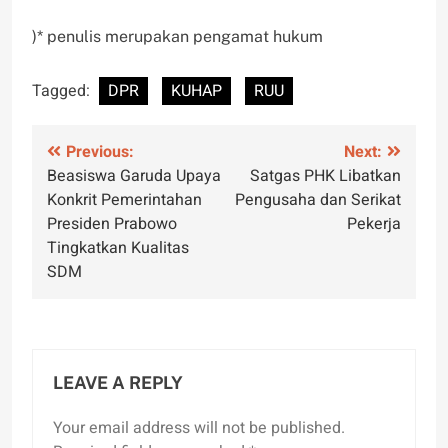
)* penulis merupakan pengamat hukum
Tagged:
DPR
KUHAP
RUU
Post
Previous:
Next:
Beasiswa Garuda Upaya
Satgas PHK Libatkan
navigation
Konkrit Pemerintahan
Pengusaha dan Serikat
Presiden Prabowo
Pekerja
Tingkatkan Kualitas
SDM
LEAVE A REPLY
Your email address will not be published.