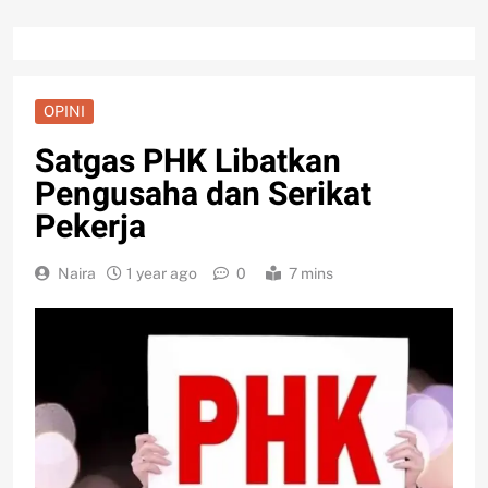
OPINI
Satgas PHK Libatkan
Pengusaha dan Serikat
Pekerja
Naira
1 year ago
0
7 mins