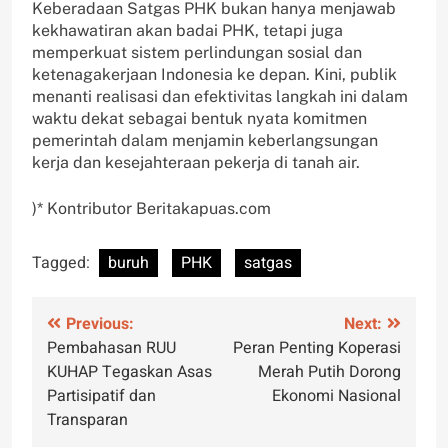
Keberadaan Satgas PHK bukan hanya menjawab
kekhawatiran akan badai PHK, tetapi juga
memperkuat sistem perlindungan sosial dan
ketenagakerjaan Indonesia ke depan. Kini, publik
menanti realisasi dan efektivitas langkah ini dalam
waktu dekat sebagai bentuk nyata komitmen
pemerintah dalam menjamin keberlangsungan
kerja dan kesejahteraan pekerja di tanah air.
)* Kontributor Beritakapuas.com
Tagged:
buruh
PHK
satgas
Post
Previous:
Next:
Pembahasan RUU
Peran Penting Koperasi
navigation
KUHAP Tegaskan Asas
Merah Putih Dorong
Partisipatif dan
Ekonomi Nasional
Transparan